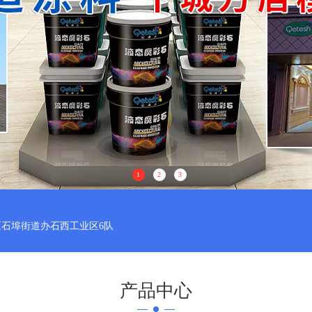
1
2
3
石埠街道办石西工业区6队
产品中心