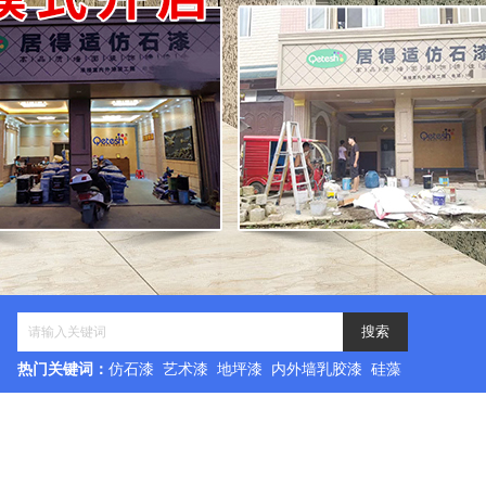
热门关键词：
仿石漆 艺术漆 地坪漆 内外墙乳胶漆 硅藻
泥