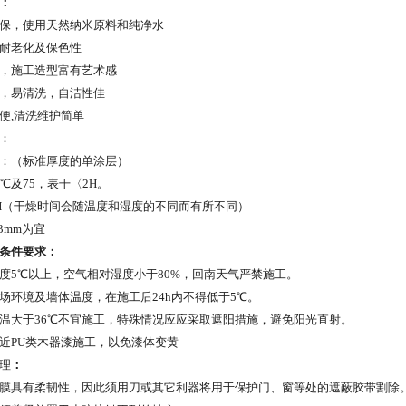
：
保，使用天然纳米原料和纯净水
耐老化及保色性
，施工造型富有艺术感
，易清洗，自洁性佳
便
,
清洗维护简单
：
：（标准厚度的单涂层）
℃及
75
，表干〈
2H
。
H
（干燥时间会随温度和湿度的不同而有所不同）
-3mm
为宜
条件要求：
度
5
℃以上，空气相对湿度小于
80%
，回南天气严禁施工。
场环境及墙体温度，在施工后
24h
内不得低于5℃。
温大于
36
℃不宜施工，特殊情况应应采取遮阳措施，避免阳光直射。
近PU类木器漆施工，以免漆体变黄
理
：
膜具有柔韧性，因此须用刀或其它利器将用于保护门、窗等处的遮蔽胶带割除