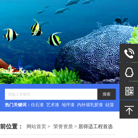
热门关键词：
仿石漆 艺术漆 地坪漆 内外墙乳胶漆 硅藻
泥
前位置：
网站首页
>
荣誉资质
> 居得适工程首选