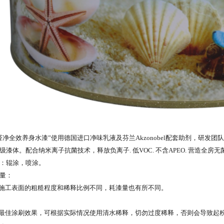
醛净全效养身水漆”使用德国进口净味乳液及芬兰Akzonobel配套助剂，研发
级漆体。配合纳米离子抗菌技术，释放负离子. 低VOC. 不含APEO. 营造全
：辊涂，喷涂。
量：
际施工表面的粗糙程度和稀释比例不同，耗漆量也有所不同。
到最佳涂刷效果，可根据实际情况使用清水稀释，切勿过度稀释，否则会导致起