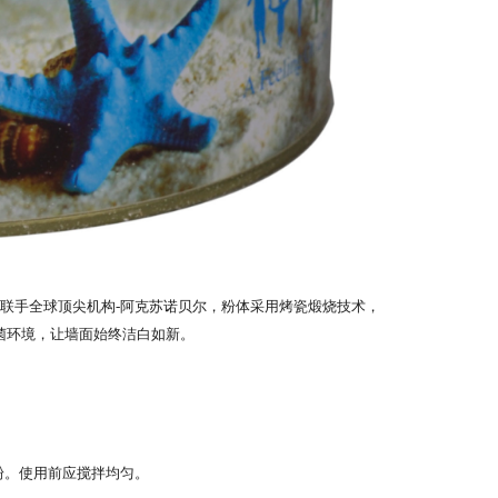
团队联手全球顶尖机构-阿克苏诺贝尔，粉体采用烤瓷煅烧技术，
房无菌环境，让墙面始终洁白如新。
粉。使用前应搅拌均匀。