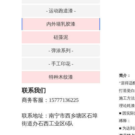
- 运动跑道漆 -
内外墙乳胶漆
硅藻泥
- 弹涂系列 -
- 手工印花 -
简介：
特种木纹漆
“居得适
联系我们
打造瓷白
施工方法
商务客服：15777136225
理论耗漆
■ 因实
联系地址：南宁市西乡塘区石埠
稀释：
街道办石西工业区6队
■ 为达