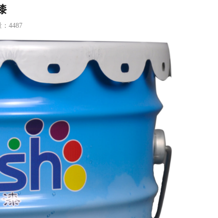
漆
量：4487