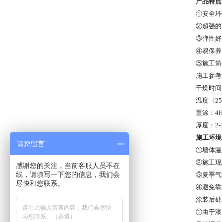
产品特点
①安全环
②超强的
③弹性好
④易保养
⑤施工简
施工参考
干燥时间
温度〈
25
重涂：
4
厚度：
2
施工环境
请您留言
①墙体温
②施工现
感谢您的关注，当前客服人员不在
线，请填写一下您的信息，我们会
③夏季气
尽快和您联系。
④避免靠
涂装后处
①由于漆