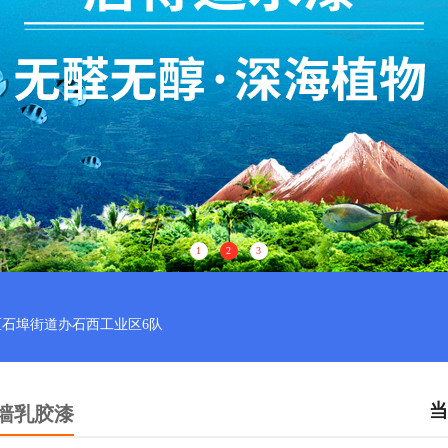
1
2
3
石埠街道办石西工业区6队
当
墙乳胶漆