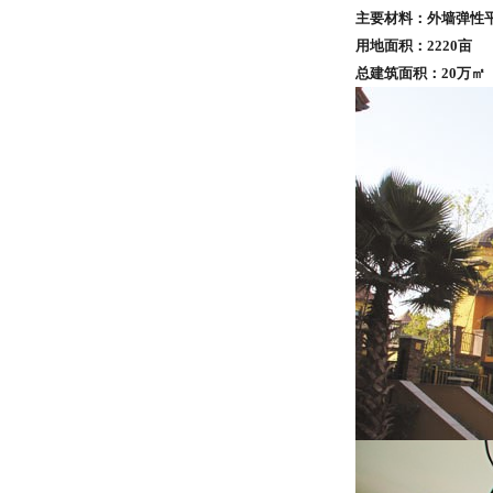
主要材料：
外墙弹性
用地面积：
2220
亩
总建筑面积：
20
万
㎡