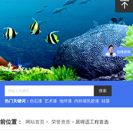
热门关键词：
仿石漆 艺术漆 地坪漆 内外墙乳胶漆 硅藻
泥
前位置：
网站首页
>
荣誉资质
> 居得适工程首选