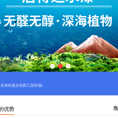
1
2
3
石埠街道办石西工业区6队
当
的优势