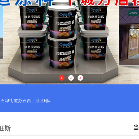
1
2
3
石埠街道办石西工业区6队
当
旺斯