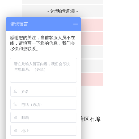
- 运动跑道漆 -
请您留言
内外墙乳胶漆
感谢您的关注，当前客服人员不在
硅藻泥
线，请填写一下您的信息，我们会
尽快和您联系。
- 弹涂系列 -
- 手工印花 -
特种木纹漆
联系我们
商务客服：15777136225
联系地址：南宁市西乡塘区石埠
街道办石西工业区6队