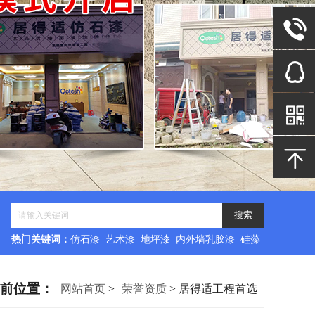
热门关键词：
仿石漆 艺术漆 地坪漆 内外墙乳胶漆 硅藻
泥
前位置：
网站首页
>
荣誉资质
> 居得适工程首选