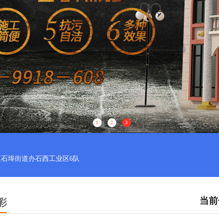
1
2
3
石埠街道办石西工业区6队
当前
彩