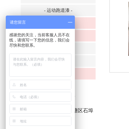
- 运动跑道漆 -
请您留言
内外墙乳胶漆
感谢您的关注，当前客服人员不在
硅藻泥
线，请填写一下您的信息，我们会
尽快和您联系。
- 弹涂系列 -
- 手工印花 -
特种木纹漆
联系我们
商务客服：15777136225
联系地址：南宁市西乡塘区石埠
街道办石西工业区6队